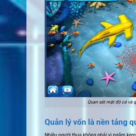
Quan sát mật độ cá và q
Quản lý vốn là nền tảng q
Nhiều người thua không phải vì ngắm kém m