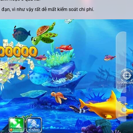
 đạn, vì như vậy rất dễ mất kiểm soát chi phí.