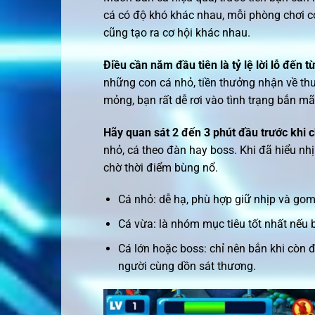
cá có độ khó khác nhau, mỗi phòng chơi có
cũng tạo ra cơ hội khác nhau.
Điều cần nắm đầu tiên là tỷ lệ lời lỗ đến 
những con cá nhỏ, tiền thưởng nhận về thư
mỏng, bạn rất dễ rơi vào tình trạng bắn m
Hãy quan sát 2 đến 3 phút đầu trước khi c
nhỏ, cá theo đàn hay boss. Khi đã hiểu nhị
chờ thời điểm bùng nổ.
Cá nhỏ: dễ hạ, phù hợp giữ nhịp và gom
Cá vừa: là nhóm mục tiêu tốt nhất nếu
Cá lớn hoặc boss: chỉ nên bắn khi còn đ
người cùng dồn sát thương.