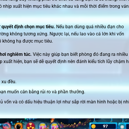
 nhịp xuất hiện mục tiêu khác nhau và mỗi thời điểm trong ván
từ quyết định chọn mục tiêu.
Nếu bạn dùng quá nhiều đạn cho
ờng không tương xứng. Ngược lại, nếu lao vào cá lớn khi vốn
ãi không hạ được mục tiêu.
hơi nghiêm túc.
Việc này giúp bạn biết phòng đó đang ra nhiều
p xuất hiện, bạn sẽ dễ quyết định nên đánh kiểu tích lũy chậm 
 xu đều.
 bạn muốn cân bằng rủi ro và phần thưởng.
ủ vốn và có dấu hiệu thuận lợi như sắp rời màn hình hoặc bị nh