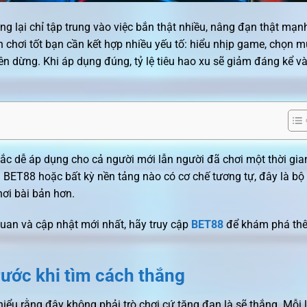
g lại chỉ tập trung vào việc bắn thật nhiều, nâng đạn thật mạn
n chơi tốt bạn cần kết hợp nhiều yếu tố: hiểu nhịp game, chọn 
 nên dừng. Khi áp dụng đúng, tỷ lệ tiêu hao xu sẽ giảm đáng kể v
ắc dễ áp dụng cho cả người mới lẫn người đã chơi một thời gia
 BET88 hoặc bất kỳ nền tảng nào có cơ chế tương tự, đây là bộ
hơi bài bản hơn.
an và cập nhật mới nhất, hãy truy cập
BET88
để khám phá th
ước khi tìm cách thắng
iểu rằng đây không phải trò chơi cứ tăng đạn là sẽ thắng. Mỗi 